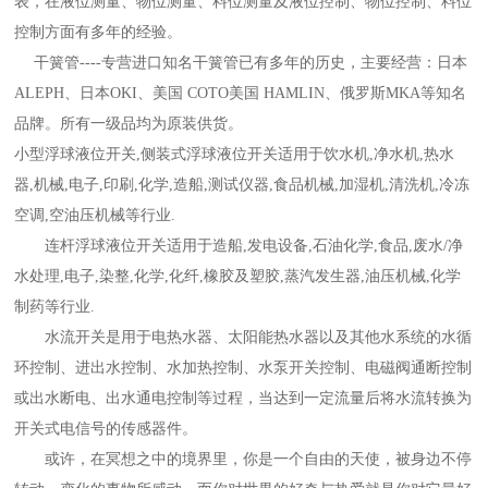
表，在液位测量、物位测量、料位测量及液位控制、物位控制、料位
控制方面有多年的经验。
干簧管----专营进口知名干簧管已有多年的历史，主要经营：日本
ALEPH、日本OKI、美国 COTO美国 HAMLIN、俄罗斯MKA等知名
品牌。所有一级品均为原装供货。
小型浮球液位开关,侧装式浮球液位开关适用于饮水机,净水机,热水
器,机械,电子,印刷,化学,造船,测试仪器,食品机械,加湿机,清洗机,冷冻
空调,空油压机械等行业.
连杆浮球液位开关适用于造船,发电设备,石油化学,食品,废水/净
水处理,电子,染整,化学,化纤,橡胶及塑胶,蒸汽发生器,油压机械,化学
制药等行业.
水流开关是用于电热水器、太阳能热水器以及其他水系统的水循
环控制、进出水控制、水加热控制、水泵开关控制、电磁阀通断控制
或出水断电、出水通电控制等过程，当达到一定流量后将水流转换为
开关式电信号的传感器件。
或许，在冥想之中的境界里，你是一个自由的天使，被身边不停